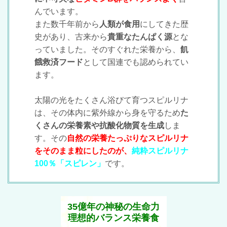
んでいます。
また数千年前から
人類が食用
にしてきた歴
史があり、古来から
貴重なたんぱく源
とな
っていました。そのすぐれた栄養から、
飢
餓救済フード
として国連でも認められてい
ます。
太陽の光をたくさん浴びて育つスピルリナ
は、その体内に紫外線から身を守るため
た
くさんの栄養素や抗酸化物質を生成
しま
す。その
自然の栄養たっぷりなスピルリナ
をそのまま粒にしたのが、
純粋スピルリナ
100％「スピレン」
です。
35億年の神秘の生命力
理想的バランス栄養食