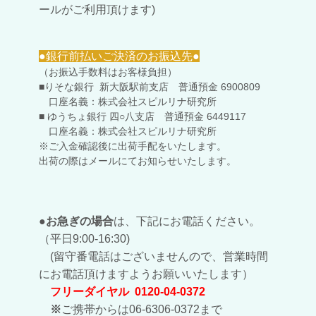
ールがご利用頂けます)
●
銀行前払いご決済
の
お振込先●
（お振込手数料はお客様負担）
■りそな銀行 新大阪駅前支店 普通預金 6900809
口座名義：株式会社スピルリナ研究所
■
ゆうちょ銀行 四○八支店 普通預金 6449117
口座名義：株式会社スピルリナ研究所
※
ご入金確認後に出荷手配をいたします。
出荷の際はメールにてお知らせいたします。
●
お急ぎの場合
は、下記にお電話ください。
（平日9:00-16:30)
(留守番電話はございませんので、営業時間
にお電話頂けますようお願いいたします）
フリーダイヤル 0120-04-0372
※
ご携帯からは06-6306-0372まで