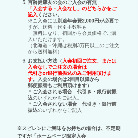
百齢健康友の会のご入会の有無
「入会する・入会なし」のどちらかをご
記入
ください。
※ご入会には
別途年会費2,000円が必要
で
すが、送料・代引手数料も
無料になり、初回から会員価格でご購
入いただけます。
（北海道・沖縄は税別3万円以上のご注文
から送料無料）
お支払い方法（
入会初回ご注文、または
入会なしでご注文の場合は
代引きor銀行前振込のみご利用頂けま
す
。入会の場合は2回目以降から
郵便振替もご利用頂けます）
＊
ご入会される場合 代引き・銀行前振
込
のいずれかをご記入。
＊
ご入会されない場合 代引き・銀行前
振込
のいずれかをご記入
※スピレンにご興味をお持ちの場合は、不定期
ですが「ホームページ限定入会