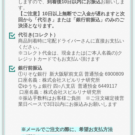
しますので、
到着後10日以内にお振込
お願いしま
す
。
【ご注意】10日以上無断でご入金が遅れますと次
回から「代引き」または「銀行前振込」のみのご
決済となります。
代引き(コレクト）
商品到着時に宅配ドライバーさんに直接お支払い
くださぃ。
※コレクト代金は、現金または(ご本人名義の)ク
レジットカードでもお支払い頂けます
銀行前振込
①りそな銀行 新大阪駅前支店 普通預金 6900809
口座名義：株式会社スピルリナ研究所
②ゆうちょ銀行 四○八支店 普通預金 6449117
口座名義：株式会社スピルリナ研究所
※振込手数料はお客様ご負担 ※ご注文確定後営
業日ベースで3日以内にお振込みお願いします
※メールでご注文の際に、希望お支払方法