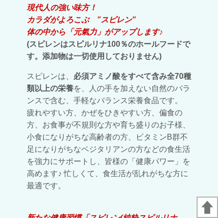
現代人の強い味方！
カラダがよろこぶ ”スピレン”
体の中から「元氣力」がアップします♪
(スピレンはスピルリナ100％のホールフードで
す。添加物は一切使用しておりません)
スピレンは、
必須アミノ酸をすべて含み全70種
類以上の栄養
を、人の手を加えない自然のバラ
ンスで含む、手軽なバランス栄養食品です。
疲れやすい方、かぜをひきやすい方、偏食の
方、お食事が不規則な方や
育ち盛りのお子様、
小食になりがちな高齢者の方、ビタミンB群不
足になりがちな
ベジタリアンの方などの食生活
を強力にサポートし、皆様の「健康パワー」を
高めます♪ 忙しくて、食生活が乱れがちな方に
最適です。
新たな健康習慣「スピレン
(純粋スピルリナ