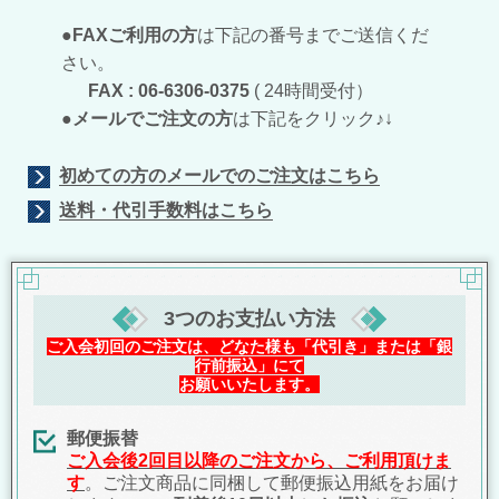
●
FAXご利用の方
は下記の番号までご送信くだ
さい。
FAX :
06-6306-0375
( 24時間受付）
●メールでご注文の方
は下記をクリック♪↓
初めての方のメールでのご注文はこちら
送料・代引手数料はこちら
3つのお支払い方法
ご入会初回のご注文は、どなた様も「代引き」または「銀
行前振込」にて
お願いいたします。
郵便振替
ご入会後2回目以降のご注文から、ご利用頂けま
す
。
ご注文商品に同梱して郵便振込用紙をお届け