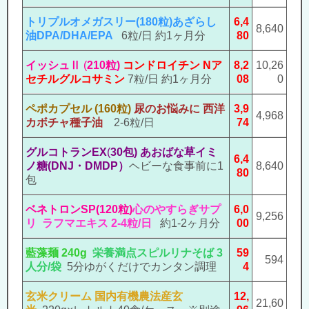
トリプルオメガスリー
(
180粒)
あざらし
6,4
8,640
油
DPA/DHA/EPA
6粒/日 約1ヶ月分
80
イッシュⅡ
(
210粒)
コンドロイチン
Nア
8,2
10,26
セチルグルコサミン
7粒/日 約1ヶ月分
08
0
ペポカプセル (160粒)
尿のお悩みに
西洋
3,9
4,968
カボチャ種子油
2-6粒/
日
74
グルコトランEX
(
30包)
あおばな草イミ
6,4
ノ糖(DNJ・DMDP）
ヘビーな食事前に1
8,640
80
包
ベネトロンSP
(120粒)
心のやすらぎサプ
6,0
9,256
リ ラフマエキス 2-4粒/日
約1-2ヶ月分
00
藍藻麺 240g
栄養満点スピルリナそば
3
59
594
人分/袋
5分ゆがくだけでカンタン調理
4
玄米クリーム
国内有機農法産玄
12,
21,60