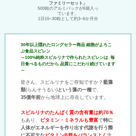
ファミリーセット」
500粒のアルミパックが6袋入っ
ています。
1日15~30粒として約3~6か月分
30年以上
隠れたロングセラー商品
細胞がよろこ
ぶ食品
スピレン
～100%純粋スピルリナで作られたスピレンは 毎
日食べるものだから 品質にこだわり続けています
～
皆さん、スピルリナをご存知ですか？
藍藻
類
(らんそうるい)
という藻の一種
で、
35億年前
から地球上に存在しています。
スピルリナのたんぱく質の含有量は約70％
もあり、
ビタミン・ミネラルも豊富
で
特に
人体がエネルギーを作り出す代謝を行う際
に不可欠な
ビタミンB群をバランスよく
含