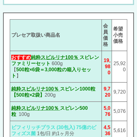
会
希望
員
プレセア取扱い商品名
小売
価
価格
格
おすすめ
純粋スピルリナ100％
スピレン
19,
ファミリーセット
600g
25,92
98
【
500粒×6袋＝3,000粒の箱入りセッ
0
0
ト
】
純粋スピルリナ100％
スピレン1000粒
9,7
9,720
【500粒×2袋】
200g
20
純粋スピルリナ100％
スピレン500
5,0
5,076
粒
100g
76
ビフィリッチプラス
(30包入)
75億のビ
4,5
5,616
フィズス菌
1包/日 約1ヶ月分
36