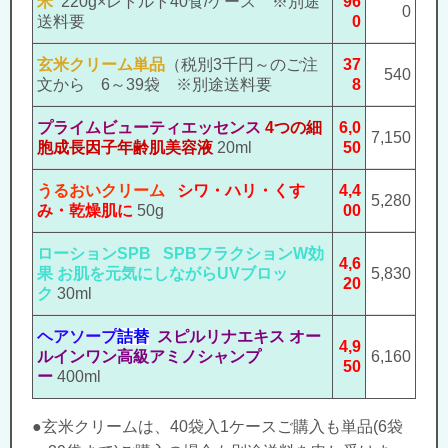
米
220g×
レトルト
40食
/ケース ※別途
96
0
送料要
0
玄米クリーム単品
（税別3千円
～
のご注
37
540
文から 6～39袋 ※別途送料要
8
プライムビューティ
エッセンス
4つの細
6,0
7,150
胞成長因子年齢肌美容液
20ml
50
うるおいクリーム
シワ・ハリ・くす
4,4
5,280
み・乾燥肌に
50g
00
ローションSPB
SPBフラクションW効
4,6
果 お肌を元気にしながらUVブロッ
5,830
20
ク
30ml
ヘアソープ
詰替
スピルリナエキス オー
4,9
ルインワン高級アミノシャンプ
6,160
50
ー
400ml
●玄米クリームは、40袋入1ケースご購入も単品(6袋